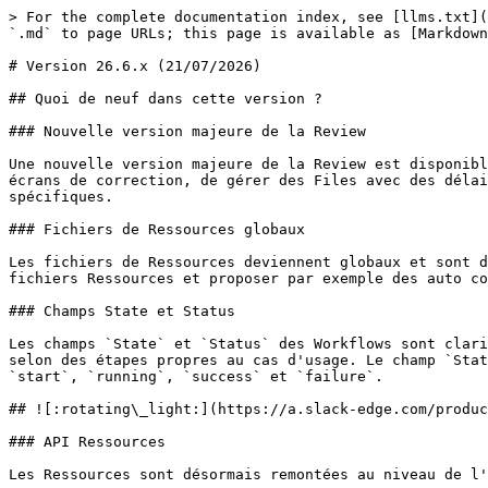
> For the complete documentation index, see [llms.txt](https://docs.recital.ai/products/llms.txt). Markdown versions of documentation pages are available by appending `.md` to page URLs; this page is available as [Markdown](https://docs.recital.ai/products/changelogs/version-26.6.x-21-07-2026.md).

# Version 26.6.x (21/07/2026)

## Quoi de neuf dans cette version ?

### Nouvelle version majeure de la Review

Une nouvelle version majeure de la Review est disponible ! Bien plus qu'un écran de vidéo codage, cette nouvelle mouture vous permet de configurer intégralement les écrans de correction, de gérer des Files avec des délais et des SLA de réalisation, de gérer des utilisateurs correcteurs et experts avec des droits d'accès spécifiques.

### Fichiers de Ressources globaux

Les fichiers de Ressources deviennent globaux et sont désormais accessibles à tous les Services, et plus uniquement aux Workflows. La Review peut donc accéder aux fichiers Ressources et proposer par exemple des auto complétion dans les champs de correction.

### Champs State et Status

Les champs `State` et `Status` des Workflows sont clarifiés. Le champ `State` est un champ utilisateur, qui peut être exploité pour suivre l'avancement d'un workflow selon des étapes propres au cas d'usage. Le champ `Status` est un champ système, utilisé par la Suite uniquement, et qui prend désormais l'une des valeurs suivantes : `start`, `running`, `success` et `failure`.

## ![:rotating\_light:](https://a.slack-edge.com/production-standard-emoji-assets/16.0/google-medium/1f6a8@2x.png) Points d'attention

### API Ressources

Les Ressources sont désormais remontées au niveau de l'Organisation et plus du Workflow, ce qui implique un changement des API qui les exploitent.

Les anciennes API sont désormais marquées `deprecated` dans le Swagger ainsi que dans les en-têtes HTTP.

Nous vous invitons donc à mettre à jour les parties de votre code qui réalisent les appels aux API Ressources (<https://extract.workflow.recital.ai/workflows/api/v1/resources/files/>).&#x20;

Les nouveaux appels API auront la forme <https://extract.auth.recital.ai/auth/api/v1/resources/>.

Pour information, les appels vers l'ancienne URL seront fonctionnels jusqu'au 31/12/2026 mais n'existeront plus après.

### Champs State et Status

Comme expliqué plus haut, les champs `State` et `Status` changent de sémantique. Assurez-vous notamment que vous n'utilisez pas le champ `Status` dans vos workflows car ce dernier étant un champ système utilisé par la plateforme, il pourra être modifié durant l'exécution du workflow.

Si vous utilisez `Status`, remplacez-le par `State`.

## End points API

### Fichiers ressources

<mark style="color:$danger;">**Comme indiqué plus haut il faut remplacer les route API Ressources**</mark>

**AVANT :** <https://extract.workflow.recital.ai/workflows/api/v1/resources/files/>&#x20;

**APRÈS :** <https://extract.auth.recital.ai/auth/api/v1/resources/files/>&#x20;

### Authenticator

<table><thead><tr><th width="275">Endpoints de https://extract.auth.recital.ai</th><th width="116">Avant (v26.4.19)</th><th width="119">Après (v26.6.X)</th><th>Description / Paramètres</th></tr></thead><tbody><tr><td>/auth/api/v1/resources/extensions/ <strong>(GET)</strong></td><td>Absente</td><td><strong>Disponible</strong></td><